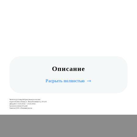
Описание
Расрыть полностью
Частично ручная разборка и валка полностью
Адрес объекта: г. Псков, ул. Леона Поземского д. 92 к.16
Даты работ: 15.03.2024 — 25.03.2024
Срок исполнения: 20 дней
Заказчик: ООО «Псковмясопром»