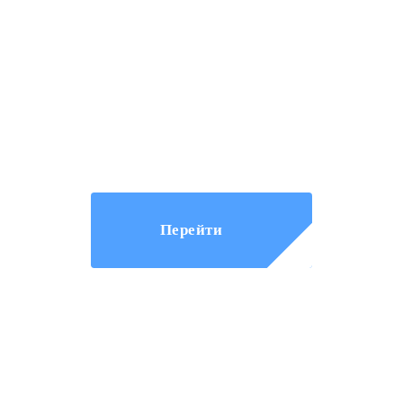
Ответьте на несколько
простых вопросов и наш
специалист свяжется с Вами,
ответит на вопросы и
сориентирует по стоимости
работ.
Перейти