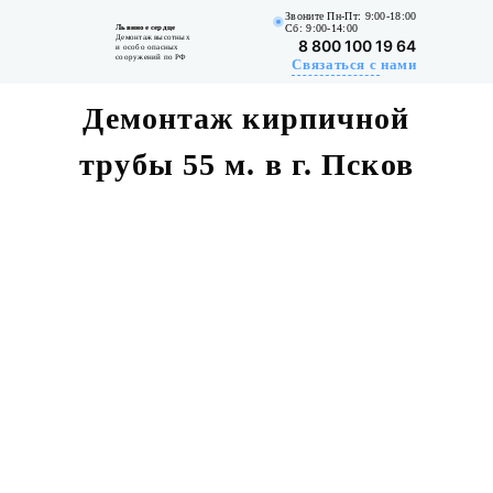
Звоните Пн-Пт: 9:00-18:00
Сб: 9:00-14:00
Львиное сердце
Главная
Портфолио
Кирпичные дымовые трубы
Демонт
Демонтаж высотных
8 800 100 19 64
и особо опасных
сооружений по РФ
Связаться с нами
Демонтаж кирпичной
трубы 55 м. в г. Псков