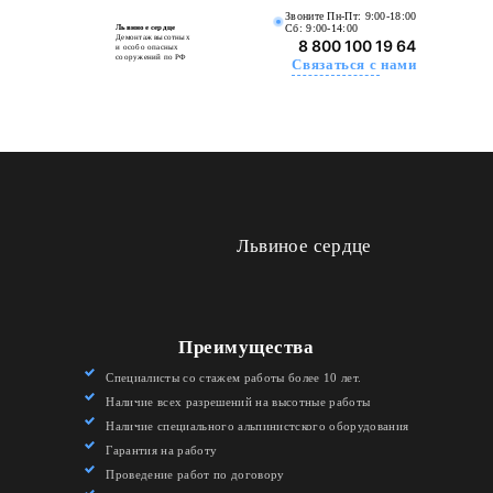
Звоните Пн-Пт: 9:00-18:00
Сб: 9:00-14:00
Львиное сердце
Демонтаж высотных
8 800 100 19 64
и особо опасных
сооружений по РФ
Связаться с нами
Львиное сердце
Преимущества
Специалисты со стажем работы более 10 лет.
Наличие всех разрешений на высотные работы
Наличие специального альпинистского оборудования
Гарантия на работу
Проведение работ по договору