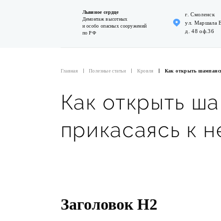
Львиное сердце
г. Смоленск
Демонтаж высотных
ул. Маршала 
и особо опасных сооружений
д. 48 оф.36
по РФ
Главная
Полезные статьи
Кровля
Как открыть шампанско
Как открыть ша
прикасаясь к н
Заголовок Н2