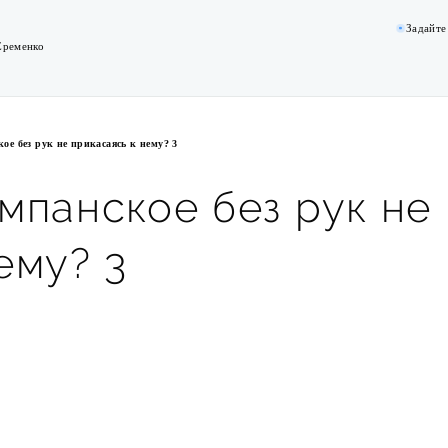
Задайте
Еременко
е без рук не прикасаясь к нему? 3
мпанское без рук не
ему? 3