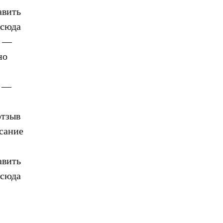
авить
 сюда
и —
но
ы —
отзыв
сание
авить
 сюда