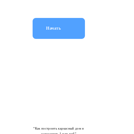
стоимости строительства
каркасного дома
Начать
“Как построить каркасный дом и
сэкономить 1 млн руб”