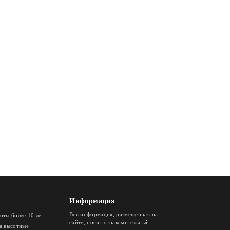
Информация
Вся информация, размещённая на
ты более 10 лет.
сайте, носит ознакомительный
а высотные