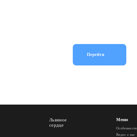
Ответьте на несколь
наш специалист свяже
на вопросы и сориен
работ.
Перейти
Львиное
Меню
сердце
Особенности
Видео о нас