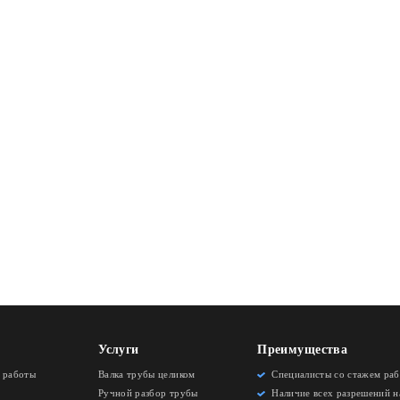
ко простых вопросов и
тся с Вами, ответит
тирует по стоимости
Услуги
Преимущества
 работы
Валка трубы целиком
Специалисты со стажем рабо
Ручной разбор трубы
Наличие всех разрешений н