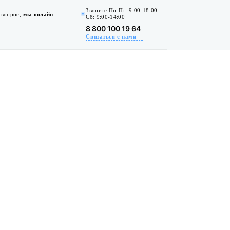
Звоните Пн-Пт: 9:00-18:00
 вопрос,
мы онлайн
Сб: 9:00-14:00
8 800 100 19 64
Связаться с нами
Бесплатно
и интересно!
Тест-калькулятор на расчет